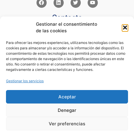
Contacto
Gestionar el consentimiento
Av Juan XXIII 15b Pozuelo de Alarcón – Madrid
de las cookies
+34 91 352 77 28
admin@eseupe.com
Para ofrecer las mejores experiencias, utilizamos tecnologías como las
cookies para almacenar y/o acceder a la información del dispositivo. El
Links
consentimiento de estas tecnologías nos permitirá procesar datos como
el comportamiento de navegación o las identificaciones únicas en este
Norlan Digital Marketing Para Psicólogos
sitio. No consentir o retirar el consentimiento, puede afectar
Psicólogos Pozuelo
negativamente a ciertas características y funciones.
Editorial Sentir
Psicología Para Tod@s
Gestionar los servicios
Legal
Aceptar
Condiciones de Uso y Venta
Aviso Legal
Denegar
Cookies
Política de Privacidad
Ver preferencias