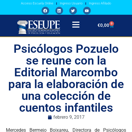
Acceso Escuela Online
Ingreso Usuario
Ingreso Afiliado
0
€
0,00
Psicólogos Pozuelo
se reune con la
Editorial Marcombo
para la elaboración de
una colección de
cuentos infantiles
febrero 9, 2017
Mercedes Bermejo Boixareu, Directora de Psicólogos