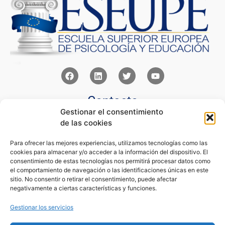
Contacto
Gestionar el consentimiento
Av Juan XXIII 15b Pozuelo de Alarcón – Madrid
de las cookies
+34 91 352 77 28
admin@eseupe.com
Para ofrecer las mejores experiencias, utilizamos tecnologías como las
cookies para almacenar y/o acceder a la información del dispositivo. El
Links
consentimiento de estas tecnologías nos permitirá procesar datos como
el comportamiento de navegación o las identificaciones únicas en este
Norlan Digital Marketing Para Psicólogos
sitio. No consentir o retirar el consentimiento, puede afectar
Psicólogos Pozuelo
negativamente a ciertas características y funciones.
Editorial Sentir
Psicología Para Tod@s
Gestionar los servicios