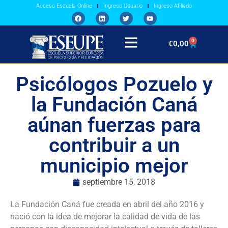
Acceso Escuela Online
Ingreso Usuario
Ingreso Afiliado
0
€
0,00
Psicólogos Pozuelo y
la Fundación Caná
aúnan fuerzas para
contribuir a un
municipio mejor
septiembre 15, 2018
La Fundación Caná fue creada en abril del año 2016 y
nació con la idea de mejorar la calidad de vida de las