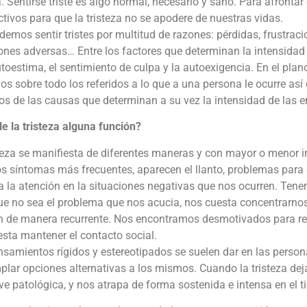
 Sentirse triste es algo normal, necesario y sano. Para afron
ctivos para que la tristeza no se apodere de nuestras vidas.
emos sentir tristes por multitud de razones: pérdidas, frustraci
ones adversas… Entre los factores que determinan la intensidad
toestima, el sentimiento de culpa y la autoexigencia. En el pla
os sobre todo los referidos a lo que a una persona le ocurre así 
os de las causas que determinan a su vez la intensidad de las 
e la tristeza alguna función?
teza se manifiesta de diferentes maneras y con mayor o menor i
os síntomas más frecuentes, aparecen el llanto, problemas para
a la atención en la situaciones negativas que nos ocurren. Tene
ue no sea el problema que nos acucia, nos cuesta concentrarno
 de manera recurrente. Nos encontramos desmotivados para reali
sta mantener el contacto social.
samientos rígidos y estereotipados se suelen dar en las persona
lar opciones alternativas a los mismos. Cuando la tristeza de
ve patológica, y nos atrapa de forma sostenida e intensa en el t