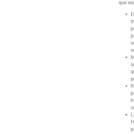
que sea
E
t
p
p
s
s
M
s
q
p
R
p
h
c
L
f
p