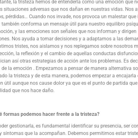
tante, la tristeza hemos de entenderla como una emoción que no
s situaciones adversas que nos dañan en nuestras vidas. Nos a
s, pérdidas… Cuando nos invade, nos provoca un malestar que i
a también conforma un mensaje útil para nuestro equilibro psíqu
oción, y las emociones son señales que nos informan y dirigen 
iones. Nos ayuda a tomar decisiones y a adaptarnos a las dema
timos tristes, nos aislamos y nos replegamos sobre nosotros mi
ección, la reflexión y el cambio de aquellas conductas disfunci
ician así otras estrategias de acción ante los problemas. Es dec
n de la emoción . Empezamos a pensar de manera alternativa sob
do la tristeza y de esta manera, podemos empezar a encajarla e
n útil aunque nos cause dolor ya que es el punto de partida qu
alidad que nos hace daño.
é formas podemos hacer frente a la tristeza?
der gestionarla, es fundamental identificar su presencia, ser con
 síntomas que la acompañan. Debemos permitirnos estar tristes 