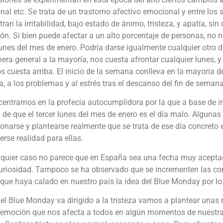
al etc. Se trata de un trastorno afectivo emocional y entre los
ran la irritabilidad, bajo estado de ánimo, tristeza, y apatía, sin 
ón. Si bien puede afectar a un alto porcentaje de personas, no 
lunes del mes de enero. Podría darse igualmente cualquier otro dí
ra general a la mayoría, nos cuesta afrontar cualquier lunes, 
 cuesta arriba. El inicio de la semana conlleva en la mayoría de 
na, a los problemas y al estrés tras el descanso del fin de semana
centramos en la profecía autocumplidora por la que a base de in
 de que el tercer lunes del mes de enero es el día malo. Alguna
onarse y plantearse realmente que se trata de ese día concreto e
erse realidad para ellas.
lquier caso no parece que en España sea una fecha muy aceptad
uriosidad. Tampoco se ha observado que se incrementen las co
 que haya calado en nuestro país la idea del Blue Monday por 
el Blue Monday va dirigido a la tristeza vamos a plantear unas 
 emoción que nos afecta a todos en algún momentos de nuestr