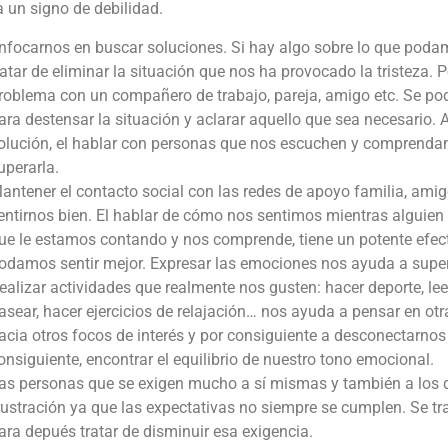
 un signo de debilidad.
nfocarnos en buscar soluciones. Si hay algo sobre lo que poda
ratar de eliminar la situación que nos ha provocado la tristeza.
roblema con un compañero de trabajo, pareja, amigo etc. Se po
ara destensar la situación y aclarar aquello que sea necesario. 
olución, el hablar con personas que nos escuchen y comprenda
uperarla.
antener el contacto social con las redes de apoyo familia, ami
entirnos bien. El hablar de cómo nos sentimos mientras alguien 
ue le estamos contando y nos comprende, tiene un potente efect
odamos sentir mejor. Expresar las emociones nos ayuda a super
ealizar actividades que realmente nos gusten: hacer deporte, leer,
asear, hacer ejercicios de relajación… nos ayuda a pensar en otra
acia otros focos de interés y por consiguiente a desconectarnos d
onsiguiente, encontrar el equilibrio de nuestro tono emocional.
as personas que se exigen mucho a sí mismas y también a los 
rustración ya que las expectativas no siempre se cumplen. Se tr
ara depués tratar de disminuir esa exigencia.