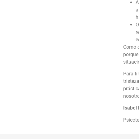
A
a
h
O
r
e
Como c
porque 
situac
Para fi
tristez
práctic
nosotr
Isabel
Psicote