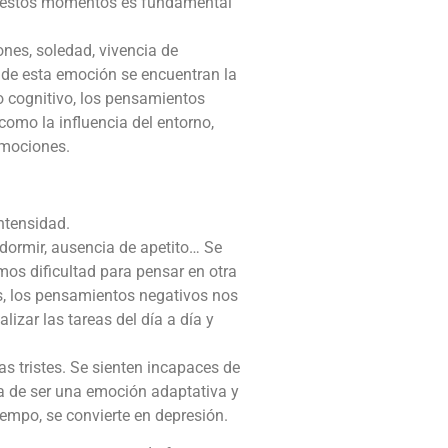
tar estos momentos es fundamental
ones, soledad, vivencia de
 de esta emoción se encuentran la
no cognitivo, los pensamientos
como la influencia del entorno,
emociones.
ntensidad.
 dormir, ausencia de apetito… Se
mos dificultad para pensar en otra
s, los pensamientos negativos nos
zar las tareas del día a día y
s tristes. Se sienten incapaces de
ja de ser una emoción adaptativa y
iempo, se convierte en depresión.