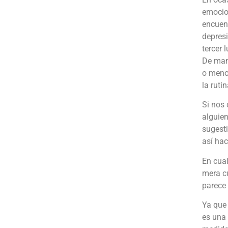
emocion
encuent
depresi
tercer 
De mane
o menos
la ruti
Si nos 
alguien
sugesti
así hac
En cua
mera c
parece
Ya que 
es una