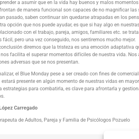
prender a asumir que en la vida hay buenos y malos momentos 
frontan de manera funcional son capaces de no magnificar las 
an pasado, saben continuar sin quedarse atrapadas en los pens
tra opción que nos puede ayudar, es que si hay algo en nuestra
elacionado con el trabajo, pareja, amigos, familiares etc. se tra
s fácil, pero una vez conseguido, nos sentiremos mucho mejor.
onclusión diremos que la tristeza es una emoción adaptativa q
nos facilita el superar momentos difíciles de nuestra vida. Nos
iones adversas que se nos presentan.
nalizar, el Blue Monday pese a ser creado con fines de comercia
a estará presente en algún momento de nuestras vidas en mayor
a estrategias para combatirla, es clave para afrontarla y gestio
os.
 López Carregado
rapeuta de Adultos, Pareja y Familia de Psicólogos Pozuelo