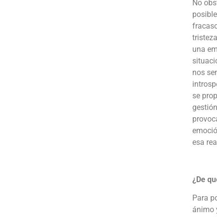
No obs
posible
fracaso
tristez
una em
situac
nos sen
introsp
se prop
gestió
provoca
emoció
esa re
¿De qu
Para po
ánimo y