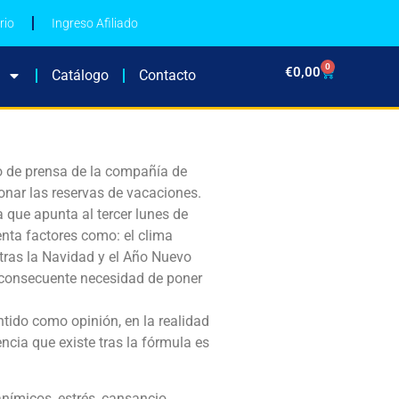
rio
Ingreso Afiliado
0
€
0,00
Catálogo
Contacto
 de prensa de la compañía de
onar las reservas de vacaciones.
a que apunta al tercer lunes de
enta factores como: el clima
 tras la Navidad y el Año Nuevo
 consecuente necesidad de poner
ntido como opinión, en la realidad
cia que existe tras la fórmula es
nímicos, estrés, cansancio