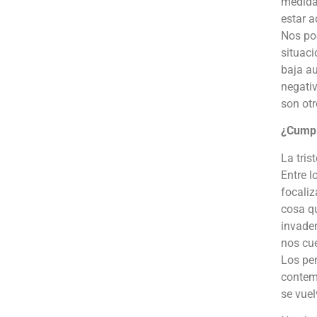
medida.
estar a
Nos pod
situaci
baja au
negativ
son otr
¿Cumpl
La tris
Entre l
focaliz
cosa q
invaden
nos cue
Los pen
contemp
se vuel