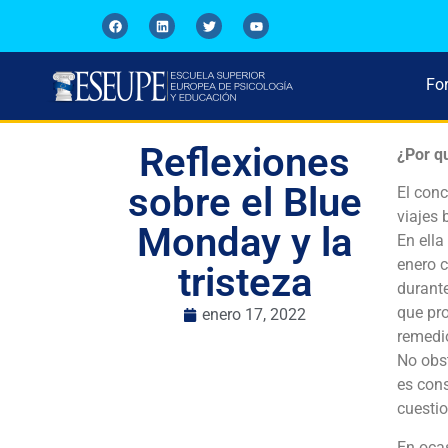
Fo
Reflexiones
¿Por q
sobre el Blue
El con
viajes 
Monday y la
En ella
enero c
tristeza
durante
que pr
enero 17, 2022
remedio
No obst
es cons
cuestio
En oca