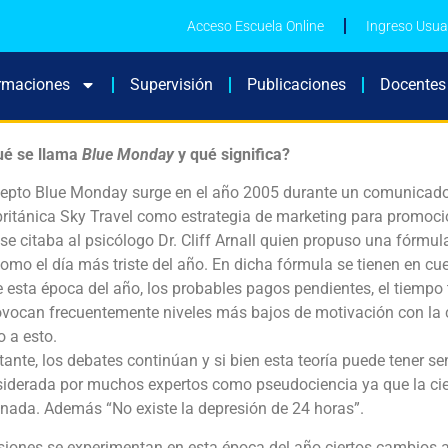
Acceso Escuela Online
Ingreso Usua
rmaciones
Supervisión
Publicaciones
Docentes
ué se llama
Blue Monday
y qué significa?
cepto Blue Monday surge en el año 2005 durante un comunicado
británica Sky Travel como estrategia de marketing para promoci
 se citaba al psicólogo Dr. Cliff Arnall quien propuso una fórmul
omo el día más triste del año. En dicha fórmula se tienen en cu
 esta época del año, los probables pagos pendientes, el tiempo
ovocan frecuentemente niveles más bajos de motivación con la
 a esto.
ante, los debates continúan y si bien esta teoría puede tener se
iderada por muchos expertos como pseudociencia ya que la cien
nada. Además “No existe la depresión de 24 horas”.
siones se experimentan en esta época del año ciertos cambios a