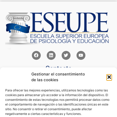
Contacto
Gestionar el consentimiento
Av Juan XXIII 15b Pozuelo de Alarcón – Madrid
de las cookies
+34 91 352 77 28
admin@eseupe.com
Para ofrecer las mejores experiencias, utilizamos tecnologías como las
cookies para almacenar y/o acceder a la información del dispositivo. El
Links
consentimiento de estas tecnologías nos permitirá procesar datos como
el comportamiento de navegación o las identificaciones únicas en este
Norlan Digital Marketing Para Psicólogos
sitio. No consentir o retirar el consentimiento, puede afectar
Psicólogos Pozuelo
negativamente a ciertas características y funciones.