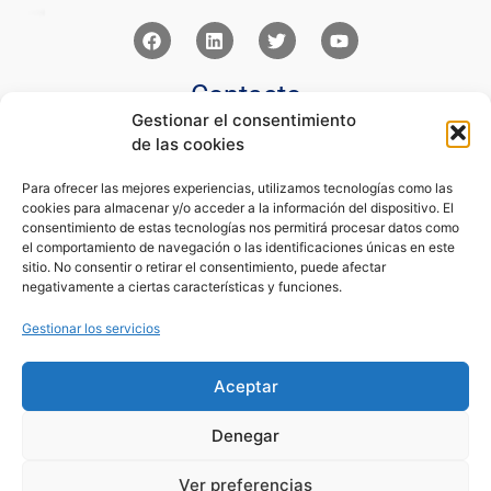
Contacto
Gestionar el consentimiento
Av Juan XXIII 15b Pozuelo de Alarcón – Madrid
de las cookies
+34 91 352 77 28
admin@eseupe.com
Para ofrecer las mejores experiencias, utilizamos tecnologías como las
cookies para almacenar y/o acceder a la información del dispositivo. El
Links
consentimiento de estas tecnologías nos permitirá procesar datos como
el comportamiento de navegación o las identificaciones únicas en este
Norlan Digital Marketing Para Psicólogos
sitio. No consentir o retirar el consentimiento, puede afectar
Psicólogos Pozuelo
negativamente a ciertas características y funciones.
Editorial Sentir
Psicología Para Tod@s
Gestionar los servicios
Legal
Aceptar
Condiciones de Uso y Venta
Aviso Legal
Denegar
Cookies
Política de Privacidad
Ver preferencias