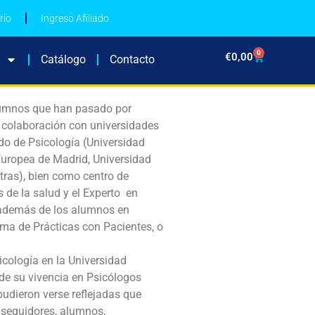
rio
Ingreso Afiliado
0
€
0,00
Catálogo
Contacto
alumnos que han pasado por
e colaboración con universidades
do de Psicología (Universidad
Europea de Madrid, Universidad
tras), bien como centro de
 de la salud y el Experto en
 además de los alumnos en
ama de Prácticas con Pacientes, o
cología en la Universidad
 de su vivencia en Psicólogos
pudieron verse reflejadas que
 seguidores, alumnos,