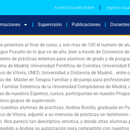
Acceso Escuela Online
Ingreso Usua
rmaciones
Supervisión
Publicaciones
Docentes
s próximos al final de curso, y son mas de 100 el numero de 
gos Pozuelo en lo que va de año, bien a través de Convenios d
entro de prácticas externas para alumnos de grado y de posgra
a de Madrid, Universidad Pontificia de Comillas, Universidad 
co de Vitoria, UNED, Universidad a Distancia de Madrid… entre o
as del Máster en Terapia Familiar y de pareja para profesionales
a Familiar Sistémica de la Universidad Complutense de Madrid,
as de nuestros Expertos, cursos, participantes en nuestro Progr
tros grupos de supervisión.
nuestras alumnas de practicas, Andrea Bonilla, graduada en Psi
co de Vitoria, adjuntó a su memoria de prácticas un testimonio
. Nos pareció tan descriptiva, emotiva, y donde otras alumnas 
pedido a Andrea su autorización para compartirlo con nuestros