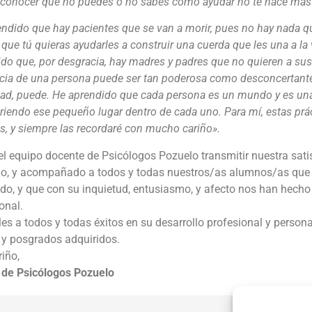
econocer que no puedes o no sabes cómo ayudar no te hace más d
ndido que hay pacientes que se van a morir, pues no hay nada qu
ue tú quieras ayudarles a construir una cuerda que les una a la
do que, por desgracia, hay madres y padres que no quieren a sus
ncia de una persona puede ser tan poderosa como desconcertant
ad, puede. He aprendido que cada persona es un mundo y es una 
iendo ese pequeño lugar dentro de cada uno. Para mí, estas prá
, y siempre las recordaré con mucho cariño».
l equipo docente de Psicólogos Pozuelo transmitir nuestra sati
o, y acompañado a todos y todas nuestros/as alumnos/as que 
o, y que con su inquietud, entusiasmo, y afecto nos han hecho 
onal.
es a todos y todas éxitos en su desarrollo profesional y personal 
 y posgrados adquiridos.
iño,
 de Psicólogos Pozuelo