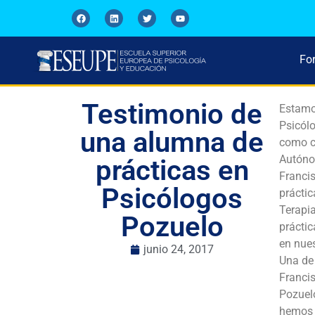
Fo
Testimonio de
Estamo
Psicólo
una alumna de
como c
Autónom
prácticas en
Francis
Psicólogos
práctic
Terapi
Pozuelo
práctic
en nues
junio 24, 2017
Una de 
Francis
Pozuelo
hemos 