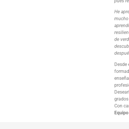
pues r
He apre
mucho q
aprendi
resilie
de verd
descubr
después
Desde e
formad
enseñad
profesi
Desearl
grados
Con car
Equipo