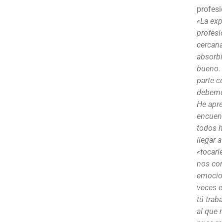
profesi
«La exp
profes
cercana
absorbi
bueno. 
parte c
debemo
He apre
encuent
todos h
llegar 
«tocarl
nos co
emocion
veces e
tú trab
al que 