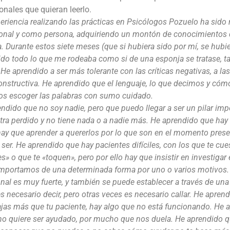
onales que quieran leerlo.
eriencia realizando las prácticas en Psicólogos Pozuelo ha sido
ional y como persona, adquiriendo un montón de conocimientos
. Durante estos siete meses (que si hubiera sido por mí, se hub
do todo lo que me rodeaba como si de una esponja se tratase, t
He aprendido a ser más tolerante con las críticas negativas, a 
onstructiva. He aprendido que el lenguaje, lo que decimos y cóm
s escoger las palabras con sumo cuidado.
ndido que no soy nadie, pero que puedo llegar a ser un pilar imp
ra perdido y no tiene nada o a nadie más. He aprendido que hay
ay que aprender a quererlos por lo que son en el momento presen
a ser. He aprendido que hay pacientes difíciles, con los que te cu
es» o que te «toquen», pero por ello hay que insistir en investiga
mportamos de una determinada forma por uno o varios motivos. 
al es muy fuerte, y también se puede establecer a través de una
s necesario decir, pero otras veces es necesario callar. He apre
ajas más que tu paciente, hay algo que no está funcionando. H
no quiere ser ayudado, por mucho que nos duela. He aprendido qu