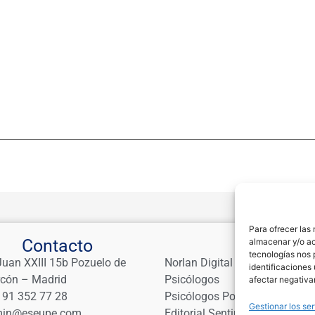
Para ofrecer las
Contacto
Links
almacenar y/o ac
tecnologías nos 
Juan XXIII 15b Pozuelo de
Norlan Digital Marketing Para
identificaciones 
rcón – Madrid
Psicólogos
afectar negativa
 91 352 77 28
Psicólogos Pozuelo
Gestionar los ser
in@eseupe.com
Editorial Sentir