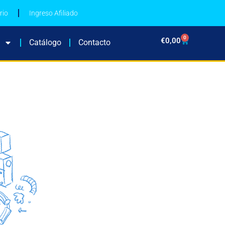
rio
Ingreso Afiliado
0
€
0,00
Catálogo
Contacto