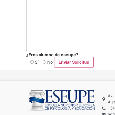
¿Eres alumno de eseupe?
Sí
No
Av 
Ala
+34
adm