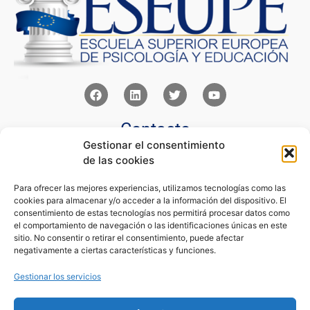
Contacto
Gestionar el consentimiento
Av Juan XXIII 15b Pozuelo de Alarcón – Madrid
de las cookies
+34 91 352 77 28
admin@eseupe.com
Para ofrecer las mejores experiencias, utilizamos tecnologías como las
cookies para almacenar y/o acceder a la información del dispositivo. El
Links
consentimiento de estas tecnologías nos permitirá procesar datos como
el comportamiento de navegación o las identificaciones únicas en este
Norlan Digital Marketing Para Psicólogos
sitio. No consentir o retirar el consentimiento, puede afectar
Psicólogos Pozuelo
negativamente a ciertas características y funciones.
Editorial Sentir
Psicología Para Tod@s
Gestionar los servicios
Legal