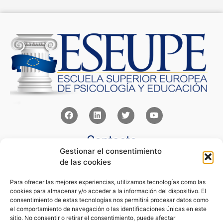
Contacto
Gestionar el consentimiento
Av Juan XXIII 15b Pozuelo de Alarcón – Madrid
de las cookies
+34 91 352 77 28
admin@eseupe.com
Para ofrecer las mejores experiencias, utilizamos tecnologías como las
cookies para almacenar y/o acceder a la información del dispositivo. El
Links
consentimiento de estas tecnologías nos permitirá procesar datos como
el comportamiento de navegación o las identificaciones únicas en este
Norlan Digital Marketing Para Psicólogos
sitio. No consentir o retirar el consentimiento, puede afectar
Psicólogos Pozuelo