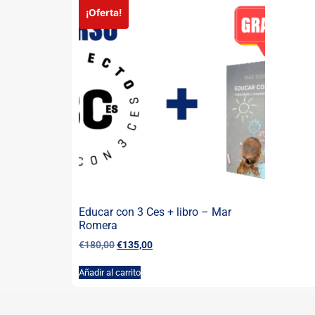
¡Oferta!
Educar con 3 Ces + libro – Mar
Romera
€
180,00
€
135,00
Añadir al carrito