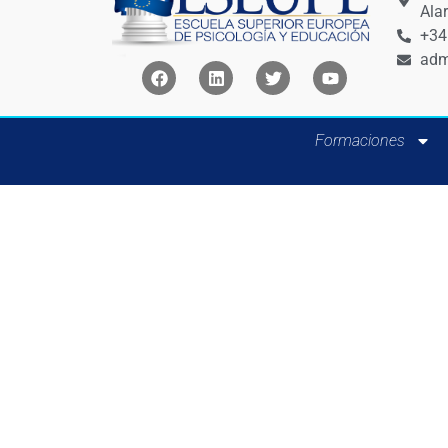
Ala
+34
adm
Formaciones