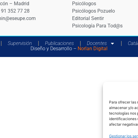
rcón – Madrid
Psicólogos
 91 352 77 28
Psicólogos Pozuelo
in@eseupe.com
Editorial Sentir
Psicología Para Tod@s
Supervisión
Publicaciones
Docentes
Catá
Diseño y Desarrollo –
Norlan Digital
Para ofrecer las
almacenar y/o ac
tecnologías nos 
identificaciones 
afectar negativa
Gestionar los ser