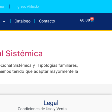
rio
Ingreso Afiliado
0
€
0,00
Catálogo
Contacto
l Sistémica
ional Sistémica y Tipologías familiares,
s, hemos tenido que adaptar mayormente la
Legal
Condiciones de Uso y Venta