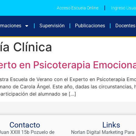
Acceso Escuela Online
Ingreso Usua
rmaciones
Supervisión
Publicaciones
Docentes
ía Clínica
erto en Psicoterapia Emociona
stra Escuela de Verano con el Experto en Psicoterapia Emoc
la mano de Carola Ángel. Este año, dadas las circunstancia
articipación del alumnado se […]
Contacto
Links
Juan XXIII 15b Pozuelo de
Norlan Digital Marketing Para