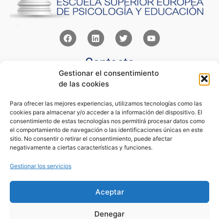
Contacto
Gestionar el consentimiento
Av Juan XXIII 15b Pozuelo de Alarcón – Madrid
de las cookies
+34 91 352 77 28
admin@eseupe.com
Para ofrecer las mejores experiencias, utilizamos tecnologías como las
cookies para almacenar y/o acceder a la información del dispositivo. El
Links
consentimiento de estas tecnologías nos permitirá procesar datos como
el comportamiento de navegación o las identificaciones únicas en este
Norlan Digital Marketing Para Psicólogos
sitio. No consentir o retirar el consentimiento, puede afectar
Psicólogos Pozuelo
negativamente a ciertas características y funciones.
Editorial Sentir
Psicología Para Tod@s
Gestionar los servicios
Legal
Aceptar
Condiciones de Uso y Venta
Aviso Legal
Denegar