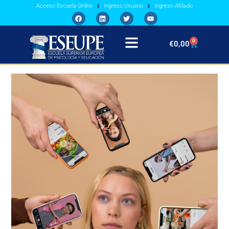
Acceso Escuela Online
Ingreso Usuario
Ingreso Afiliado
0
€
0,00